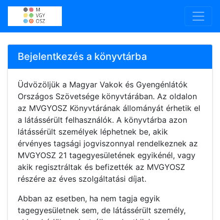
MVGYOSZ.hu weboldal
Bejelentkezés a könyvtárba
Üdvözöljük a Magyar Vakok és Gyengénlátók
Országos Szövetsége könyvtárában. Az oldalon
az MVGYOSZ Könyvtárának állományát érhetik el
a látássérült felhasználók. A könyvtárba azon
látássérült személyek léphetnek be, akik
érvényes tagsági jogviszonnyal rendelkeznek az
MVGYOSZ 21 tagegyesületének egyikénél, vagy
akik regisztráltak és befizették az MVGYOSZ
részére az éves szolgáltatási díjat.
Abban az esetben, ha nem tagja egyik
tagegyesületnek sem, de látássérült személy,