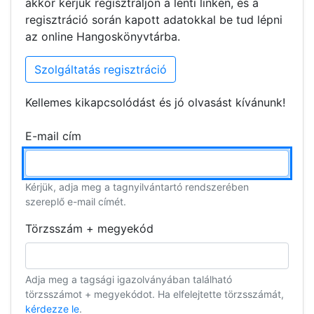
akkor kérjük regisztráljon a lenti linken, és a
regisztráció során kapott adatokkal be tud lépni
az online Hangoskönyvtárba.
Szolgáltatás regisztráció
Kellemes kikapcsolódást és jó olvasást kívánunk!
E-mail cím
Kérjük, adja meg a tagnyilvántartó rendszerében
szereplő e-mail címét.
Törzsszám + megyekód
Adja meg a tagsági igazolványában található
törzsszámot + megyekódot. Ha elfelejtette törzsszámát,
kérdezze le
.